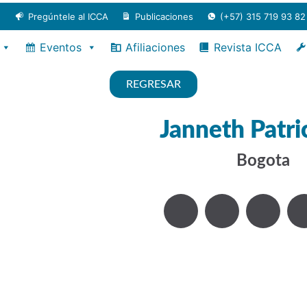
Pregúntele al ICCA
Publicaciones
(+57) 315 719 93 82
Eventos
Afiliaciones
Revista ICCA
REGRESAR
Janneth Patric
Bogota