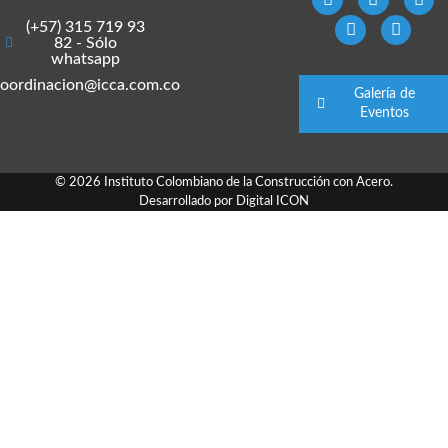
(+57) 315 719 93
82 - Sólo
whatsapp
oordinacion@icca.com.co
Galería de
Eventos
© 2026 Instituto Colombiano de la Construcción con Acero.
Desarrollado por
Digital ICON