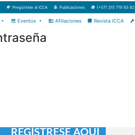
Pregúntele al ICCA
Publicaciones
(+57) 315 719 93 82
Eventos
Afiliaciones
Revista ICCA
ntraseña
 introduce a
ctrónico o
REGÍSTRESE AQUÍ