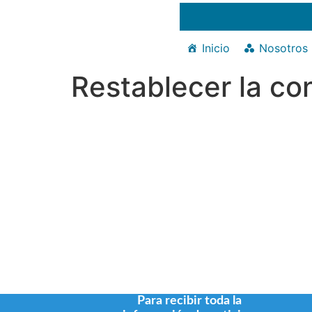
Inicio
Nosotros
Restablecer la co
Para restablecer tu contraseña, por favor,
continuación tu dirección de correo ele
nombre de usuario.
Para recibir toda la