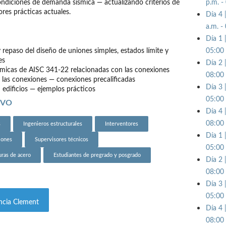
p.m. -
ndiciones de demanda sísmica — actualizando criterios de
res prácticas actuales.
Día 4 
a.m. -
Día 1 
 repaso del diseño de uniones simples, estados límite y
05:00 
es
Día 2 
smicas de AISC 341-22 relacionadas con las conexiones
08:00 
e las conexiones — conexiones precalificadas
Día 3 
edificios — ejemplos prácticos
05:00 
IVO
Día 4 
08:00 
s
Ingenieros estructurales
Interventores
Día 1 
iones
Supervisores técnicos
05:00 
uras de acero
Estudiantes de pregrado y posgrado
Día 2 
08:00 
Día 3 
05:00 
encia Clement
Día 4 
08:00 