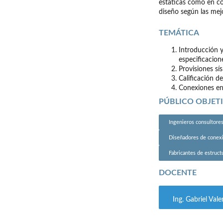
estáticas como en co
diseño según las mejo
TEMÁTICA
Introducción y
especificacion
Provisiones sí
Calificación d
Conexiones en 
PÚBLICO OBJET
Ingenieros consultore
Diseñadores de conex
Fabricantes de estruct
DOCENTE
Ing. Gabriel Val