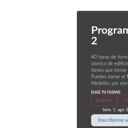
Progra
2
40 horas de form
sísmico de edifici
tienes que tomar 
Puedes tomar el 
Medellín, por eje
ELIGE TU CIUDAD
Bogotá
Ca
Sem. 1: ago 2
Inscribirme 