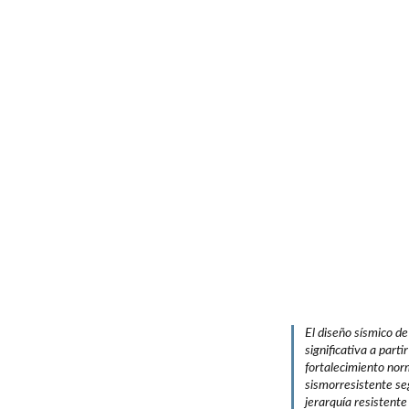
Módulo 
Diseño sísmico de
El diseño sísmico d
significativa a part
fortalecimiento norm
sismorresistente se
jerarquía resistente