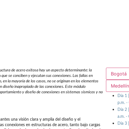
1 · 16 horas
r conexiones para estructuras de acero en sistemas sísmicos 
uctura de acero exitosa hay un aspecto determinante: la
Bogotá
on que se conciben y ejecutan sus conexiones. Las fallas en
, en la mayoría de los casos, no se originan en los elementos
Medellí
un diseño inapropiado de las conexiones. Este módulo
mportamiento y diseño de conexiones en sistemas sísmicos y no
Día 1 
p.m. -
Día 2 
a.m. -
pantes una visión clara y amplia del diseño y el
Día 3 
s conexiones en estructuras de acero, tanto bajo cargas