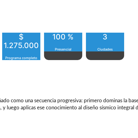
lementarios diseñados para llevar tu práctica
guiente nivel: desde el diseño de conexiones hasta
 completo de edificios.
$
100 %
3
1.275.000
Presencial
Ciudades
Programa completo
ñado como una secuencia progresiva: primero dominas la base
 y luego aplicas ese conocimiento al diseño sísmico integral d